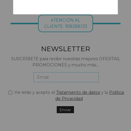
ATENCIÓN AL
CLIENTE: 958288133
NEWSLETTER
SUSCRÍBETE para recibir nuestras mejores OFERTAS,
PROMOCIONES y mucho más...
He leído y acepto el
Tratamiento de datos
y la
Política
de Privacidad