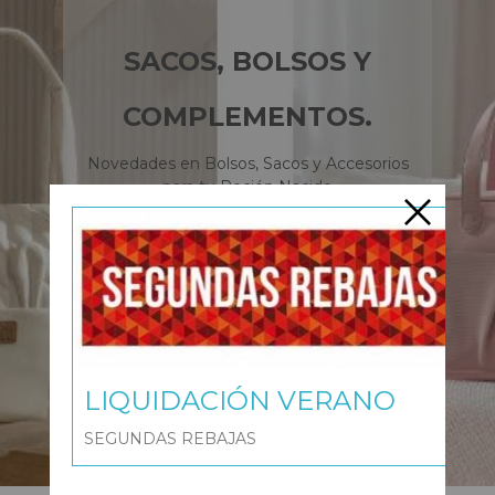
SACOS, BOLSOS Y
COMPLEMENTOS.
Novedades en Bolsos, Sacos y Accesorios
para tu Recién Nacido
Sacos
LIQUIDACIÓN VERANO
Bolsos y Accesorios
SEGUNDAS REBAJAS