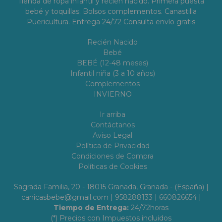
Tienda de ropa infantil y recién nacido. Primera puesta
bebé y toquillas. Bolsos complementos. Canastilla
Puericultura. Entrega 24/72 Consulta envío gratis
Recién Nacido
Bebé
BEBÉ (12-48 meses)
Infantil niña (3 a 10 años)
Complementos
INVIERNO
Ir arriba
Contáctanos
Aviso Legal
Política de Privacidad
Condiciones de Compra
Políticas de Cookies
Sagrada Familia, 20 - 18015 Granada, Granada - (España) |
canicasbebe@gmail.com |
958288133
|
660826654
|
Tiempo de Entrega:
24/72horas
(*) Precios con Impuestos incluidos