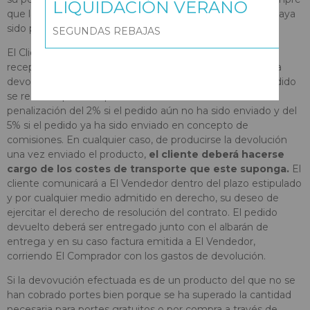
LIQUIDACIÓN VERANO
que la anulación se comunique antes de que el pedido haya
sido puesto a disposición del transportista para su envío.
SEGUNDAS REBAJAS
El Cliente dispondrá de un plazo de
siete días
desde la
recepción del pedido para resolver el contrato y realizar la
devolución del producto adquirido. La devolución del pedido
se realizará por el importe total del mismo con una
penalización del 2% si el pedido aún no ha sido enviado y del
5% si el pedido ya ha sido enviado en concepto de
comisiones. En cualquier caso, de producirse la devolución
una vez enviado el producto,
el cliente deberá hacerse
cargo de los costes de transporte que este suponga.
El
cliente comunicará a El Vendedor dentro del plazo estipulado
y por cualquier medio admitido en derecho, su deseo de
ejercitar el derecho de resolución del contrato. El pedido
devuelto deberá ser entregado junto con el albarán de
entrega y en su caso factura emitida a El Vendedor,
corriendo El Comprador con los gastos de devolución.
Si la devovución efectuada es de un producto del que no se
han cobrado portes bien porque se ha superado la cantidad
necesaria para portes gratuitos o por compra a través de