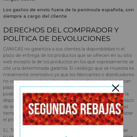
Los gastos de envío fuera de la península española, son
siempre a cargo del cliente
DERECHOS DEL COMPRADOR Y
POLÍTICA DE DEVOLUCIONES
CANICAS no garantiza a sus clientes la disponibilidad ni el
plazo de entrega de los productos que se ofrecen en su sitio
web excepto la de los productos en los que expresamente se
cite una determinada garantía. El catálogo que se muestra es
meramente orientativo ya que los fabricantes o distribuidores
no comunican anticipadamente las existencias ni garantizan
plazos de entrega. Esta situación impide a CANICAS la
posibilidad de informar con exactitud a sus clientes sobre la
disponibilidad de los productos así como a garantizar un plazo
de entrega determinado que, en todo caso, dependerá del
tiempo que tarde el fabricante o el distribuidor en suministrar
el producto.
EL TITULAR garantiza a sus clientes la posibilidad de anular
su pedido en cualquier momento y sin ningún coste siempre