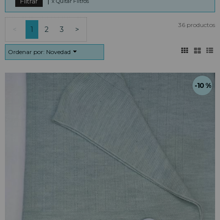
|
x Quitar Filtros
36 productos
<
1
2
3
>
Ordenar por:
Novedad
-10 %