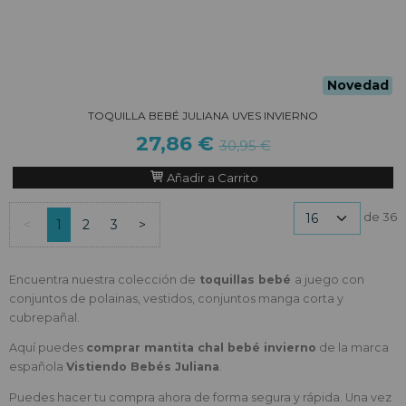
Novedad
TOQUILLA BEBÉ JULIANA UVES INVIERNO
27,86 €
30,95 €
Añadir a Carrito
de 36
<
1
2
3
>
Encuentra nuestra colección de
toquillas bebé
a juego con
conjuntos de polainas, vestidos, conjuntos manga corta y
cubrepañal.
Aquí puedes
comprar
mantita chal bebé invierno
de la marca
española
Vistiendo Bebés Juliana
.
Puedes hacer tu compra ahora de forma segura y rápida. Una vez