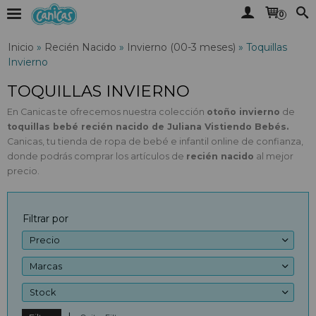
0
Inicio
»
Recién Nacido
»
Invierno (00-3 meses)
»
Toquillas
Invierno
TOQUILLAS INVIERNO
En Canicas te ofrecemos nuestra colección
otoño invierno
de
toquillas bebé recién nacido de Juliana Vistiendo Bebés.
Canicas, tu tienda de ropa de bebé e infantil online de confianza,
donde podrás comprar los artículos de
recién nacido
al mejor
precio.
Filtrar por
Precio
Marcas
Stock