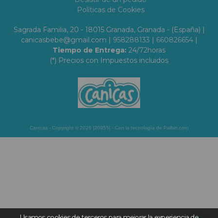
Políticas de Cookies
Sagrada Familia, 20 - 18015 Granada, Granada - (España) |
canicasbebe@gmail.com |
958288133
|
660826654
|
Tiempo de Entrega:
24/72horas
(*) Precios con Impuestos incluidos
Canicas
- Copyright © 2026 [20955] - Con la tecnología de Palbin.com
Usamos cookies de terceros para mejorar la experiencia de