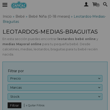
0
Inicio
»
Bebé
»
Bebé Niña (0-18 meses)
»
Leotardos-Medias-
Braguitas
LEOTARDOS-MEDIAS-BRAGUITAS
En esta sección puedes encontrar
leotardos bebé online
y
medias Mayoral
online
para tu pequeña bebé. Desde
calcetines, medias, leotardos, braguitas para tu bebé recién
nacida.
Filtrar por
Precio
Marcas
Stock
|
x Quitar Filtros