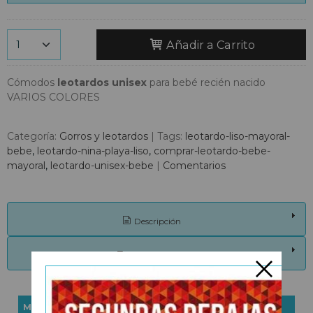
Añadir a Carrito
Cómodos
leotardos unisex
para bebé recién nacido
VARIOS COLORES
Categoría:
Gorros y leotardos
|
Tags:
leotardo-liso-mayoral-
bebe
leotardo-nina-playa-liso
comprar-leotardo-bebe-
mayoral
leotardo-unisex-bebe
|
Comentarios
Descripción
Costes de Envío
MARCAS