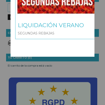
LIQUIDACIÓN VERANO
COSTES DE ENVÍO
SEGUNDAS REBAJAS
GRATIS *
Consultar Destinos
TU CARRITO (0)
El carrito de la compra está vacío