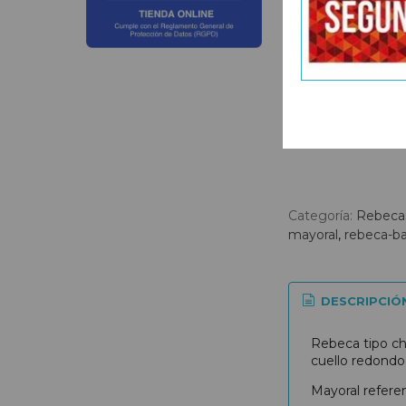
Categoría:
Rebec
mayoral
rebeca-ba
DESCRIPCIÓ
Rebeca tipo cha
cuello redondo,
Mayoral referen