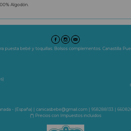
100% Algodón.
era puesta bebé y toquillas. Bolsos complementos. Canastilla Pue
s)
Granada - (España) | canicasbebe@gmail.com |
958288133
|
66082
(*) Precios con Impuestos incluidos