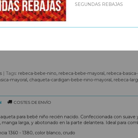
SEGUNDAS REBAJAS
as
|
Tags:
rebeca-bebe-nino
rebeca-bebe-mayoral
rebeca-basica
sica-mayoral
chaqueta-cardigan-bebe-nino-mayoral
rebeca-lar
N
COSTES DE ENVÍO
queta para bebé niño recién nacido. Confeccionada con suave y cá
 manga larga, y abotonado en la parte delantera. Ideal para com
cia 1360 - 1380, color blanco, crudo