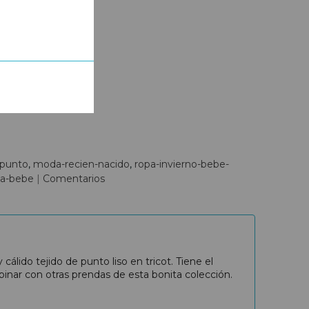
-punto
moda-recien-nacido
ropa-invierno-bebe-
ga-bebe
|
Comentarios
lido tejido de punto liso en tricot. Tiene el
binar con otras prendas de esta bonita colección.