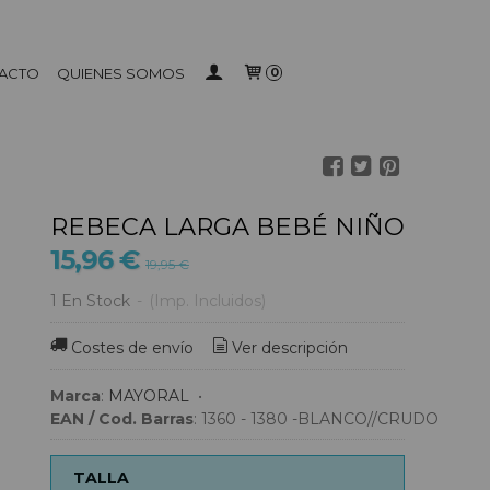
ACTO
QUIENES SOMOS
0
REBECA LARGA BEBÉ NIÑO
15,96 €
19,95 €
1 En Stock
-
(Imp. Incluidos)
Costes de envío
Ver descripción
Marca
:
MAYORAL
•
EAN / Cod. Barras
:
1360 - 1380 -BLANCO//CRUDO
TALLA