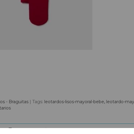
os - Braguitas
|
Tags:
leotardos-lisos-mayoral-bebe
leotardo-may
arios
N
COSTES DE ENVÍO