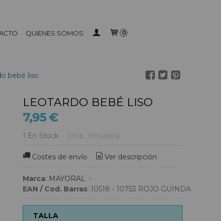
ACTO
QUIENES SOMOS
0
o bebé liso
LEOTARDO BEBÉ LISO
7,95 €
1 En Stock
-
(Imp. Incluidos)
Costes de envío
Ver descripción
Marca
:
MAYORAL
•
EAN / Cod. Barras
:
10518 - 10753 ROJO GUINDA
TALLA