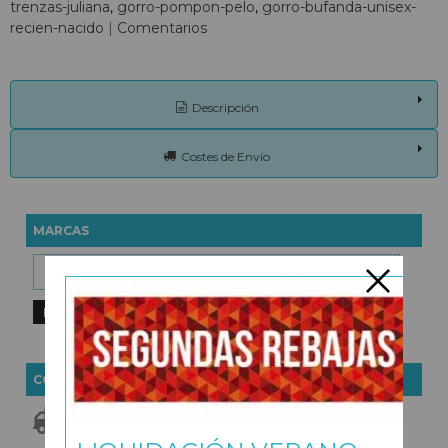
trenzas-juliana
gorro-pompon-pelo
gorro-bufanda-unisex-
recien-nacido
|
Comentarios
Descripción
Costes de Envío
MARCAS
COSTES DE ENVÍO
GRATIS *
Consultar Destinos