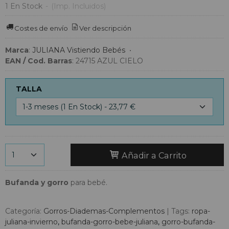
1 En Stock
-
(Imp. Incluidos)
Costes de envío
Ver descripción
Marca
:
JULIANA Vistiendo Bebés
•
EAN / Cod. Barras
:
24715 AZUL CIELO
TALLA
Añadir a Carrito
Bufanda y gorro
para bebé.
Categoría:
Gorros-Diademas-Complementos
|
Tags:
ropa-
juliana-invierno
bufanda-gorro-bebe-juliana
gorro-bufanda-