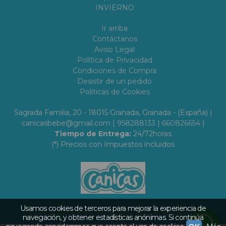
INVIERNO
Ir arriba
Contáctanos
Aviso Legal
Política de Privacidad
Condiciones de Compra
Desistir de un pedido
Políticas de Cookies
Sagrada Familia, 20 - 18015 Granada, Granada - (España) |
canicasbebe@gmail.com |
958288133
|
660826654
|
Tiempo de Entrega:
24/72horas
(*) Precios con Impuestos incluidos
Usamos cookies de terceros para mejorar la experiencia de
Canicas
- Copyright © 2026 [20955] - Con la tecnología de Palbin.com
navegación, y obtener estadísticas anónimas. Si continúa