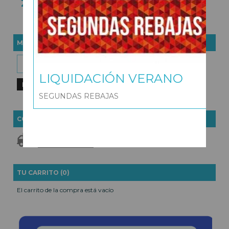
27,86 €
30,95 €
MARCAS
LIQUIDACIÓN VERANO
SEGUNDAS REBAJAS
COSTES DE ENVÍO
GRATIS *
Consultar Destinos
TU CARRITO (0)
El carrito de la compra está vacío