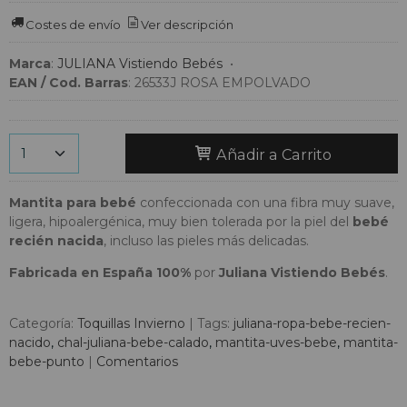
Costes de envío
Ver descripción
Marca
:
JULIANA Vistiendo Bebés
•
EAN / Cod. Barras
:
26533J ROSA EMPOLVADO
Añadir a Carrito
Mantita para bebé
confeccionada con una fibra muy suave,
ligera, hipoalergénica, muy bien tolerada por la piel del
bebé
recién nacida
, incluso las pieles más delicadas.
Fabricada en España 100%
por
Juliana Vistiendo Bebés
.
Categoría:
Toquillas Invierno
|
Tags:
juliana-ropa-bebe-recien-
nacido
chal-juliana-bebe-calado
mantita-uves-bebe
mantita-
bebe-punto
|
Comentarios