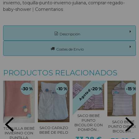
invierno
toquilla-punto-invierno-juliana
comprar-regado-
baby-shower
|
Comentarios
Descripción
Costes de Envío
PRODUCTOS RELACIONADOS
-30 %
-10 %
-20 %
-15 %
Agotado
SACO BEBÉ
PUNTO
SACO BEBÉ
BICOLOR CON
PUNTO DIBUJO
SACO CAPAZO
TOQUILLA BEBÉ
POMPÓN...
BICOLOR...
BEBÉ DE PELO
INVIERNO CON
PUNTILLA