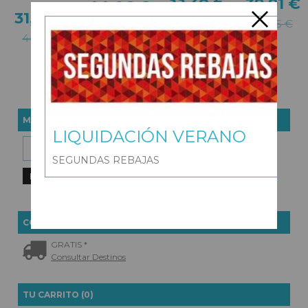
33,28 €
39,91 €
44,06 €
31,47 €
41,60 €
46,95 €
48,95 €
44,95 €
MARCAS
LIQUIDACIÓN VERANO
SEGUNDAS REBAJAS
COSTES DE ENVÍO
GRATIS *
Consultar Destinos
TU CARRITO (0)