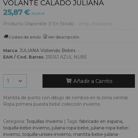
VOLANTE CALADO JULIANA
25,87 €
36,95 €
Producto Disponible
(1 En Stock)
-
(Imp. Incluidos)
Costes de envío
Ver descripción
Marca
:
JULIANA Vistiendo Bebés
•
EAN / Cod. Barras
:
25516J AZUL NUBE
Añadir a Carrito
Mantita de punto con dibujo de rombos en la zona central.
Ropa primera puesta bebé colección invierno.
Categoría:
Toquillas Invierno
|
Tags:
fabricado en espana
toquilla-bebe-invierno
juliana-ropa-bebe
juliana-ropa-bebe-
invierno
toquilla-unisex-invierno
mantita-bebe-juliana-