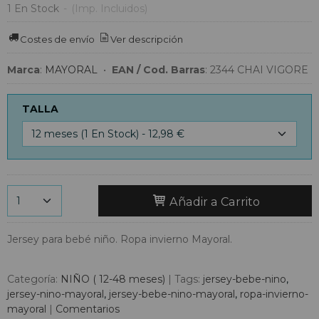
1 En Stock
-
(Imp. Incluidos)
Costes de envío
Ver descripción
Marca
:
MAYORAL
•
EAN / Cod. Barras
:
2344 CHAI VIGORE
TALLA
Añadir a Carrito
Jersey para bebé niño. Ropa invierno Mayoral.
Categoría:
NIÑO ( 12-48 meses)
|
Tags:
jersey-bebe-nino
jersey-nino-mayoral
jersey-bebe-nino-mayoral
ropa-invierno-
mayoral
|
Comentarios