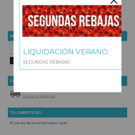
NIÑO
11,48 €
22,95 €
MARCAS
LIQUIDACIÓN VERANO
SEGUNDAS REBAJAS
COSTES DE ENVÍO
GRATIS *
Consultar Destinos
TU CARRITO (0)
El carrito de la compra está vacío