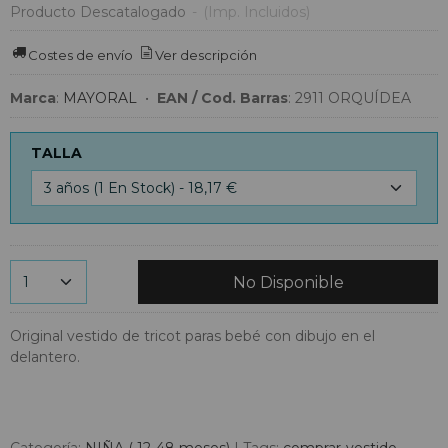
Producto Descatalogado
-
(Imp. Incluidos)
Costes de envío
Ver descripción
Marca
:
MAYORAL
•
EAN / Cod. Barras
:
2911 ORQUÍDEA
TALLA
No Disponible
Original vestido de tricot paras bebé con dibujo en el
delantero.