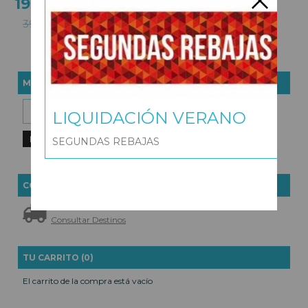
19,83 €
39,65 €
MARCAS
LIQUIDACIÓN VERANO
SEGUNDAS REBAJAS
COSTES DE ENVÍO
GRATIS *
Consultar Destinos
TU CARRITO (0)
El carrito de la compra está vacío