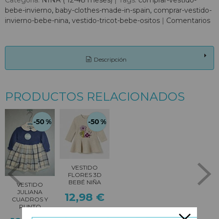
Categoría:
NIÑA ( 12-48 meses)
|
Tags:
comprar-vestido-
bebe-invierno
baby-clothes-made-in-spain
comprar-vestido-
invierno-bebe-nina
vestido-tricot-bebe-ositos
|
Comentarios
Descripción
PRODUCTOS RELACIONADOS
-50 %
-50 %
VESTIDO
FLORES 3D
BEBÉ NIÑA
VESTIDO
JULIANA
12,98 €
CUADROS Y
PUNTO
25,95 €