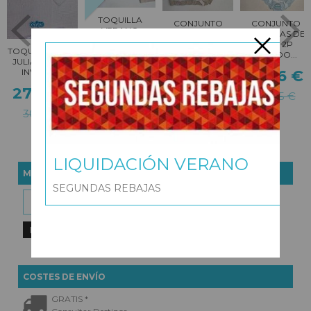
TOQUILLA
CONJUNTO
CONJUNTO
VERANO
POLAINAS DE
POLAINAS DE
CALADA
HILO 2P
HILO 2P
TOQUILLA BEBÉ
PUNTILLA
RAYADO...
RAYADO...
JULIANA UVES
38,47 €
INVIERNO
23,16 €
23,16 €
27,86 €
54,95 €
28,95 €
28,95 €
30,95 €
LIQUIDACIÓN VERANO
MARCAS
SEGUNDAS REBAJAS
COSTES DE ENVÍO
GRATIS *