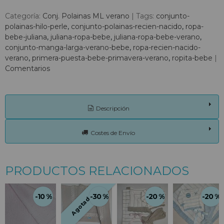
Categoría:
Conj. Polainas ML verano
|
Tags:
conjunto-
polainas-hilo-perle
conjunto-polainas-recien-nacido
ropa-
bebe-juliana
juliana-ropa-bebe
juliana-ropa-bebe-verano
conjunto-manga-larga-verano-bebe
ropa-recien-nacido-
verano
primera-puesta-bebe-primavera-verano
ropita-bebe
|
Comentarios
Descripción
Costes de Envío
PRODUCTOS RELACIONADOS
-10 %
-30 %
-20 %
-20 %
Agotado