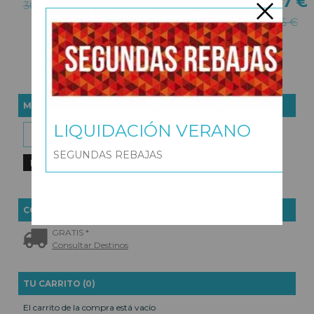
26,36 €
25,87 €
30,95 €
30,95 €
32,95 €
36,95 €
MARCAS
LIQUIDACIÓN VERANO
SEGUNDAS REBAJAS
COSTES DE ENVÍO
GRATIS *
Consultar Destinos
TU CARRITO (0)
El carrito de la compra está vacío