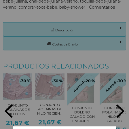
bebe-juliana
chal-bebe-juliana-verano
toquilla-bebe-juliana-
verano
comprar-toca-bebe
baby-shower
|
Comentarios
Descripción
Costes de Envío
PRODUCTOS RELACIONADOS
-30 %
-30 %
-20 %
-30 %
Agotado
Agotado
CONJUNTO
CONJUNTO
CONJUNTO
CONJUNTO
POLAINAS DE
POLAINAS DE
BOLERO
POLAINAS DE
HILO RECIÉN...
HILO CON...
CALADO CON
HILO 3P
21,67 €
ENCAJE Y...
CALADO
21,67 €