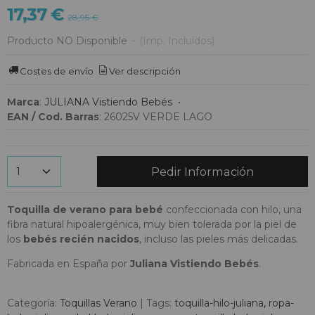
17,37 €
28,95 €
Producto NO Disponible
-
(Imp. Incluidos)
Costes de envío
Ver descripción
Marca
:
JULIANA Vistiendo Bebés
•
EAN / Cod. Barras
:
26025V VERDE LAGO
Pedir Información
Toquilla
de verano para bebé
confeccionada con hilo, una
fibra natural hipoalergénica, muy bien tolerada por la piel de
los
bebés recién nacidos
, incluso las pieles más delicadas.
Fabricada en España por
Juliana Vistiendo Bebés
.
Categoría:
Toquillas Verano
|
Tags:
toquilla-hilo-juliana
ropa-