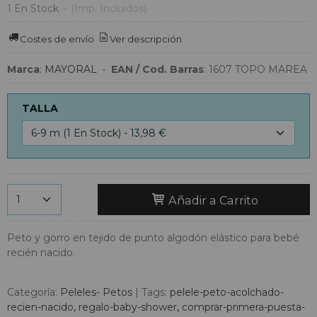
1 En Stock
-
(Imp. Incluidos)
Costes de envío
Ver descripción
Marca
:
MAYORAL
•
EAN / Cod. Barras
:
1607 TOPO MAREA
TALLA
Añadir a Carrito
Peto y gorro en tejido de punto algodón elástico para bebé
recién nacido.
Categoría:
Peleles- Petos
|
Tags:
pelele-peto-acolchado-
recien-nacido
regalo-baby-shower
comprar-primera-puesta-