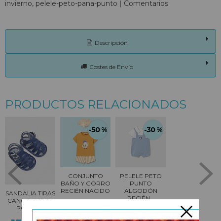
invierno
pelele-peto-pana-punto
|
Comentarios
Descripción
Costes de Envío
PRODUCTOS RELACIONADOS
-50 %
-30 %
CONJUNTO
PELELE PETO
BAÑO Y GORRO
PUNTO
RECIÉN NACIDO
ALGODÓN
SANDALIA TIRAS
RECIÉN...
CANGREJERAS
13,98 €
POLIPIEL
18,17 €
27,95 €