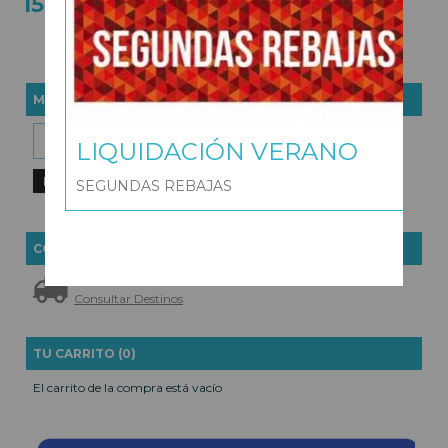
15,95 €
25,95 €
MARCAS
LIQUIDACIÓN VERANO
SEGUNDAS REBAJAS
COSTES DE ENVÍO
GRATIS *
Consultar Destinos
TU CARRITO (0)
El carrito de la compra está vacío