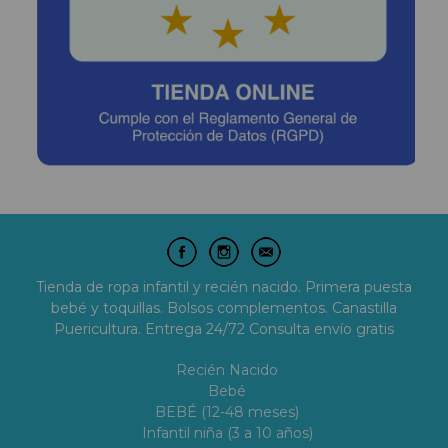
Tienda de ropa infantil y recién nacido. Primera puesta
bebé y toquillas. Bolsos complementos. Canastilla
Puericultura. Entrega 24/72 Consulta envío gratis
Recién Nacido
Bebé
BEBÉ (12-48 meses)
Infantil niña (3 a 10 años)