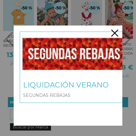
-50 %
-50 %
-50 %
-50 %
CONJUNTO
BAÑADOR Y
BAÑADOR Y
BAÑO Y GORRO
GORRO
GORRO
CONJUNTO
RECIÉN NACIDO
PROTECCIÓN
PROTECCIÓN
BAÑO GORRO
SOLAR...
13,98 €
SOLAR...
PROTECCIÓN
SOLAR...
12,98 €
12,98 €
27,95 €
14,98 €
25,95 €
25,95 €
29,95 €
LIQUIDACIÓN VERANO
SEGUNDAS REBAJAS
MARCAS