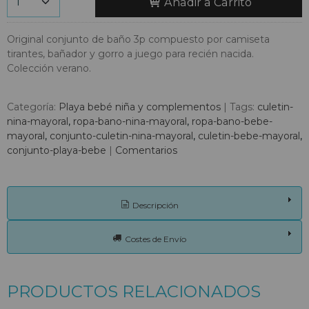
Añadir a Carrito
Original conjunto de baño 3p compuesto por camiseta
tirantes, bañador y gorro a juego para recién nacida.
Colección verano.
Categoría:
Playa bebé niña y complementos
|
Tags:
culetin-
nina-mayoral
ropa-bano-nina-mayoral
ropa-bano-bebe-
mayoral
conjunto-culetin-nina-mayoral
culetin-bebe-mayoral
conjunto-playa-bebe
|
Comentarios
Descripción
Costes de Envío
PRODUCTOS RELACIONADOS