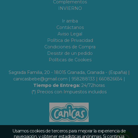
Complementos
INVIERNO
Ir arriba
Contáctanos
Aviso Legal
Política de Privacidad
Condiciones de Compra
Desistir de un pedido
Políticas de Cookies
Sagrada Familia, 20 - 18015 Granada, Granada - (España) |
canicasbebe@gmail.com |
958288133
|
660826654
|
Tiempo de Entrega:
24/72horas
(*) Precios con Impuestos incluidos
Usamos cookies de terceros para mejorar la experiencia de
Canicas
- Copyright © 2026 [20955] - Con la tecnología de Palbin.com
navegación, y obtener estadísticas anónimas. Si continúa