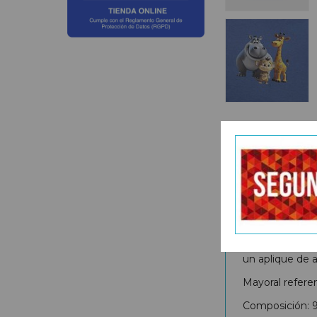
Categoría:
Camisa 
DESCRIPCIÓ
Camiseta de 
un aplique de a
Mayoral refere
Composición: 9