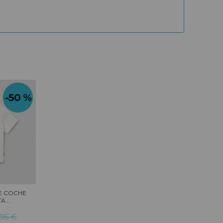
-50 %
E COCHE
...
,95 €