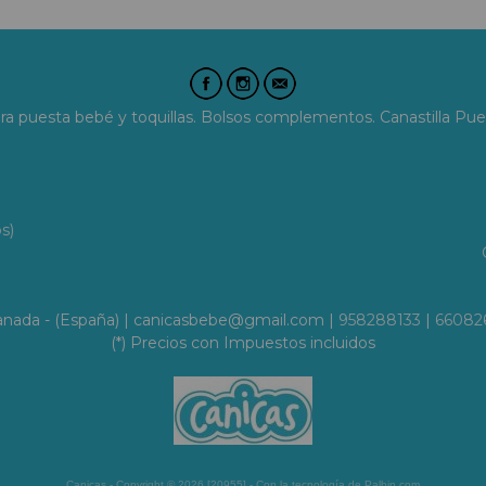
era puesta bebé y toquillas. Bolsos complementos. Canastilla Pue
s)
Granada - (España) | canicasbebe@gmail.com |
958288133
|
66082
(*) Precios con Impuestos incluidos
Canicas
- Copyright © 2026 [20955] - Con la tecnología de Palbin.com