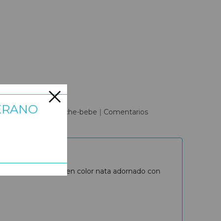
ERANO
ta-manga-corta-coche-bebe
|
Comentarios
de algodón elástico en color nata adornado con