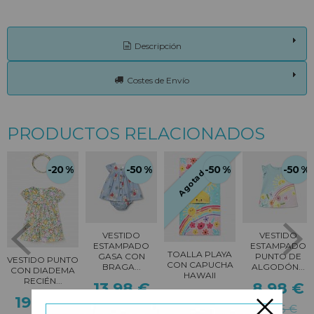
Descripción
Costes de Envío
PRODUCTOS RELACIONADOS
-20 %
-50 %
-50 %
-50 %
Agotado
VESTIDO
VESTIDO
ESTAMPADO
ESTAMPADO
TOALLA PLAYA
GASA CON
PUNTO DE
VESTIDO PUNTO
CON CAPUCHA
BRAGA...
ALGODÓN...
CON DIADEMA
HAWAII
RECIÉN...
13,98 €
8,98 €
11,48 €
19,96 €
27,95 €
17,95 €