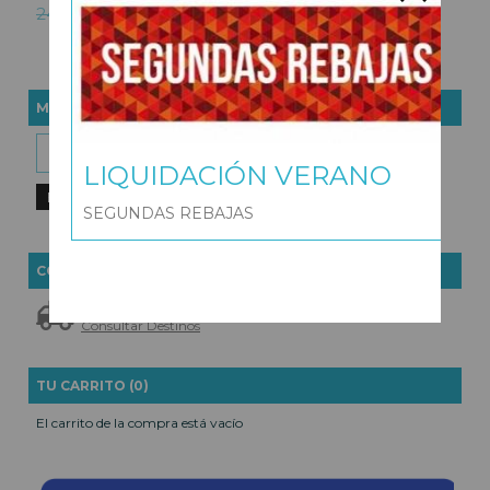
22,95 €
24,95 €
MARCAS
LIQUIDACIÓN VERANO
SEGUNDAS REBAJAS
COSTES DE ENVÍO
GRATIS *
Consultar Destinos
TU CARRITO (0)
El carrito de la compra está vacío