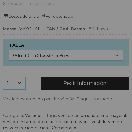
Sin Stock
-
(Imp. Incluidos)
Costes de envío
Ver descripción
Marca
:
MAYORAL
•
EAN / Cod. Barras
:
1812 hawaii
TALLA
Pedir Información
Vestido estampado para bebé niña. Braguitas a juego.
Categoría:
Vestidos
|
Tags:
vestido-estampado-nina-mayoral
vestido-estampado-recien-nacida-mayoral
vestido-verano-
mayoral-recien-nacida
|
Comentarios