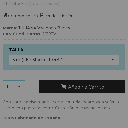
1 En Stock
-
(Imp. Incluidos)
Costes de envío
Ver descripción
Marca
:
JULIANA Vistiendo Bebés
•
EAN / Cod. Barras
:
26193V
TALLA
Añadir a Carrito
Conjunto camisa manga corta con tela estampada safari a
juego con pantalón corto. Colecciòn primavera verano.
100% Fabricado en España.