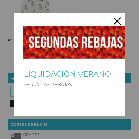
PETO TIRANTES TELA SAFARI
NUDOS
17,98 €
35,95 €
LIQUIDACIÓN VERANO
MARCAS
SEGUNDAS REBAJAS
COSTES DE ENVÍO
GRATIS *