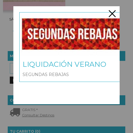
SÁBANAS CUNA, MINICUNA,
COCHE, ...
19,96 €
24,95 €
MARCAS
LIQUIDACIÓN VERANO
SEGUNDAS REBAJAS
COSTES DE ENVÍO
GRATIS *
Consultar Destinos
TU CARRITO (0)