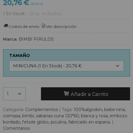
20,76 €
25,95 €
1 En Stock
-
(Imp. Incluidos)
Costes de envío
Ver descripción
Marca
:
BIMBI PIRULOS
TAMAÑO
Añadir a Carrito
Categoría:
Complementos
|
Tags:
100%algodon
bebe nina
coimasa
bimbi
sabanas cuna 120*60
blanca y rosa
embozo
bordado
l'etoile globo
piculina
fabricado en espana.
|
Comentarios