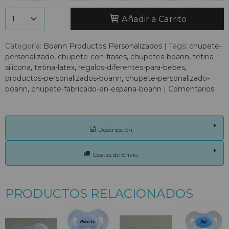
Añadir a Carrito
Categoría:
Boann Productos Personalizados
|
Tags:
chupete-
personalizado
chupete-con-frases
chupetes-boann
tetina-
silicona
tetina-latex
regalos-diferentes-para-bebes
productos-personalizados-boann
chupete-personalizado-
boann
chupete-fabricado-en-espana-boann
|
Comentarios
Descripción
Costes de Envío
PRODUCTOS RELACIONADOS