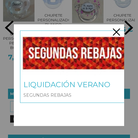
CHUPETE
CHUPETE
PERSONALIZADO
PERSONALIZADO
BLANCO
7,95 €
BOANN...
CHUPETE
CHUPETE
7,95 €
PERSONALIZADO
PERSONALIZADO
PERLADO
TRANSPARENTE...
BOANN...
7,95 €
7,95 €
LIQUIDACIÓN VERANO
MARCAS
SEGUNDAS REBAJAS