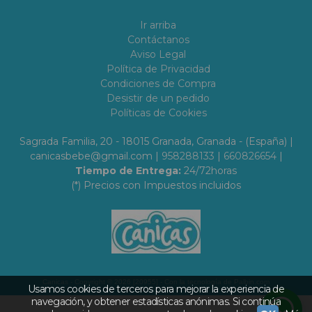
Ir arriba
Contáctanos
Aviso Legal
Política de Privacidad
Condiciones de Compra
Desistir de un pedido
Políticas de Cookies
Sagrada Familia, 20 - 18015 Granada, Granada - (España) |
canicasbebe@gmail.com |
958288133
|
660826654
|
Tiempo de Entrega:
24/72horas
(*) Precios con Impuestos incluidos
Canicas
- Copyright © 2026 [20955] - Con la tecnología de Palbin.com
Usamos cookies de terceros para mejorar la experiencia de
navegación, y obtener estadísticas anónimas. Si continúa