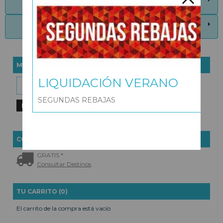
Descripción
Costes de Envío
MARCAS
LIQUIDACIÓN VERANO
SEGUNDAS REBAJAS
COSTES DE ENVÍO
GRATIS *
Consultar Destinos
TU CARRITO (0)
El carrito de la compra está vacío