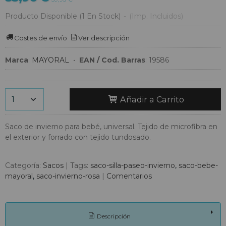
Producto Disponible
(1 En Stock)
-
(Imp. Incluidos)
Costes de envío
Ver descripción
Marca
:
MAYORAL
•
EAN / Cod. Barras
:
19586
Añadir a Carrito
Saco de invierno para bebé, universal. Tejido de microfibra en
el exterior y forrado con tejido tundosado.
Categoría:
Sacos
|
Tags:
saco-silla-paseo-invierno
saco-bebe-
mayoral
saco-invierno-rosa
|
Comentarios
Descripción