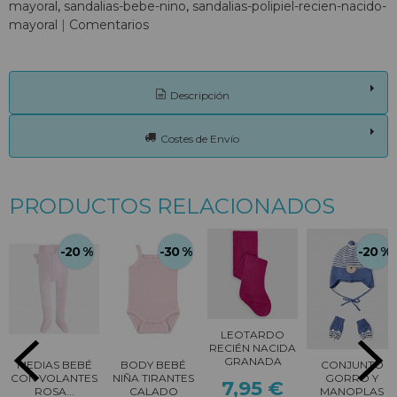
mayoral
sandalias-bebe-nino
sandalias-polipiel-recien-nacido-
mayoral
|
Comentarios
Descripción
Costes de Envío
PRODUCTOS RELACIONADOS
-20 %
-30 %
-20 %
LEOTARDO
RECIÉN NACIDA
GRANADA
MEDIAS BEBÉ
BODY BEBÉ
CONJUNTO
CON VOLANTES
NIÑA TIRANTES
GORRO Y
7,95 €
ROSA...
CALADO
MANOPLAS