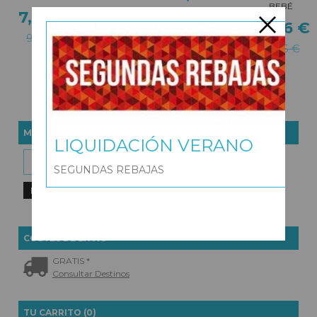
BEBÉ
7,96 €
6,97 €
14,36 €
9,95 €
9,95 €
17,95 €
MARCAS
LIQUIDACIÓN VERANO
SEGUNDAS REBAJAS
COSTES DE ENVÍO
GRATIS *
Consultar Destinos
TU CARRITO (0)