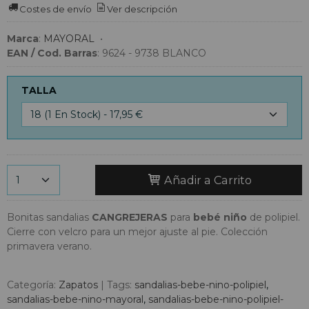
Costes de envío
Ver descripción
Marca
:
MAYORAL
•
EAN / Cod. Barras
:
9624 - 9738 BLANCO
TALLA
Añadir a Carrito
Bonitas sandalias
CANGREJERAS
para
bebé niño
de polipiel.
Cierre con velcro para un mejor ajuste al pie. Colección
primavera verano.
Categoría:
Zapatos
|
Tags:
sandalias-bebe-nino-polipiel
sandalias-bebe-nino-mayoral
sandalias-bebe-nino-polipiel-