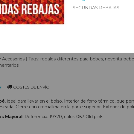
SEGUNDAS REBAJAS
y Accesorios
|
Tags:
regalos-diferentes-para-bebes
neverita-bebe
entarios
N
COSTES DE ENVÍO
bé
, ideal para llevar en el bolso. Interior de forro térmico, que p
eada. Cierre con cremallera en la parte superior. Exterior de pol
s Mayoral
. Referencia: 19720, color: 067 Old pink.