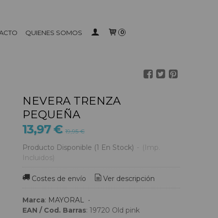
ACTO
QUIENES SOMOS
0
NEVERA TRENZA
PEQUEÑA
13,97 €
19,95 €
Producto Disponible
(1 En Stock)
-
(Imp.
Incluidos)
Costes de envío
Ver descripción
Marca
:
MAYORAL
•
EAN / Cod. Barras
:
19720 Old pink