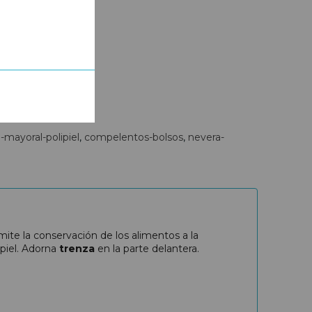
-mayoral-polipiel
compelentos-bolsos
nevera-
ermite la conservación de los alimentos a la
ipiel. Adorna
trenza
en la parte delantera.