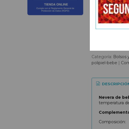
Categoría:
Bolsos 
polipiel-bebe
|
Com
DESCRIPCIÓ
Nevera
de be
temperatura des
Complemento
Composición: