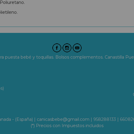
Poliuretano.
ietileno.
era puesta bebé y toquillas. Bolsos complementos. Canastilla Pue
s)
Granada - (España) | canicasbebe@gmail.com |
958288133
|
66082
(*) Precios con Impuestos incluidos