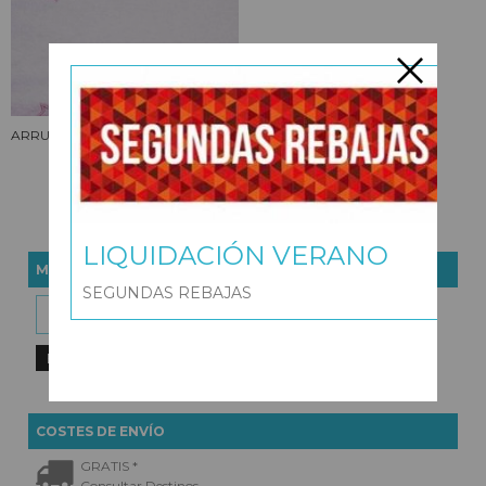
ARRULLO BEBÉ ALGODÓN STARS
BL-AZUL
10,77 €
17,95 €
LIQUIDACIÓN VERANO
MARCAS
SEGUNDAS REBAJAS
COSTES DE ENVÍO
GRATIS *
Consultar Destinos