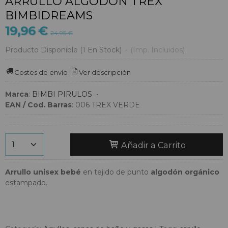
ARRULLO ALGODÓN TREX
BIMBIDREAMS
19,96 €
24,95 €
Producto Disponible
(1 En Stock)
-
(Imp. Incluidos)
Costes de envío
Ver descripción
Marca
:
BIMBI PIRULOS
•
EAN / Cod. Barras
:
006 TREX VERDE
Añadir a Carrito
Arrullo unisex bebé
en tejido de punto
algodón orgánico
estampado.