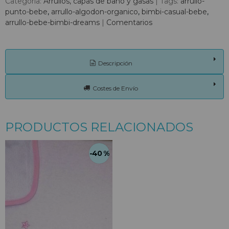
Categoría:
Arrullos, capas de baño y gasas
|
Tags:
arrullo-
punto-bebe
arrullo-algodon-organico
bimbi-casual-bebe
arrullo-bebe-bimbi-dreams
|
Comentarios
Descripción
Costes de Envío
PRODUCTOS RELACIONADOS
-40 %