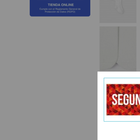
Categoría:
Leotard
DESCRIPCIÓ
Leotardo uni