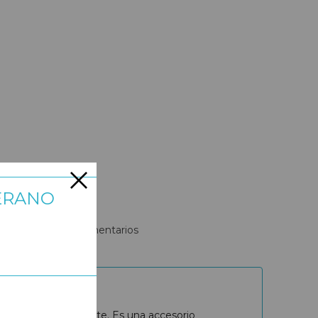
ERANO
crudo-mayoral
|
Comentarios
ca para un mejor ajuste. Es una accesorio