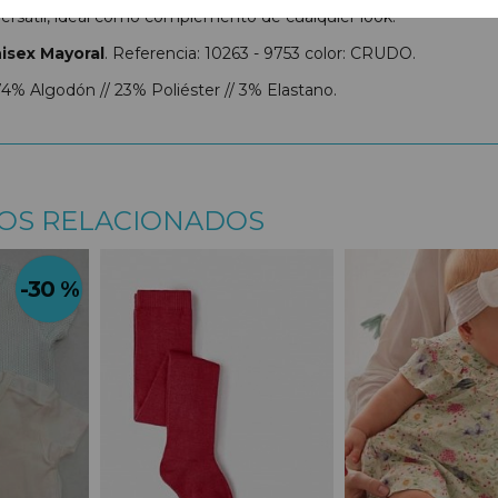
ersátil, ideal como complemento de cualquier look.
isex Mayoral
. Referencia: 10263 - 9753 color: CRUDO.
4% Algodón // 23% Poliéster // 3% Elastano.
OS RELACIONADOS
-30 %