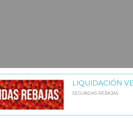
LIQUIDACIÓN V
SEGUNDAS REBAJAS
os - Braguitas
|
Tags:
comprar-leotardo-bebe-mayoral
leotardo-
N
COSTES DE ENVÍO
sex
recién nacido de trama tupida . El diseño tiene cintura elásti