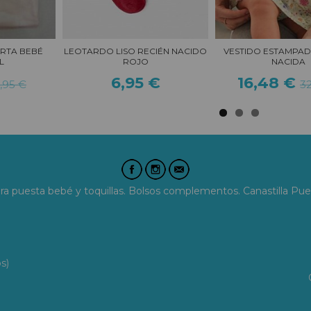
RTA BEBÉ
LEOTARDO LISO RECIÉN NACIDO
VESTIDO ESTAMPAD
L
ROJO
NACIDA
6,95 €
16,48 €
,95 €
32
era puesta bebé y toquillas. Bolsos complementos. Canastilla Pue
s)