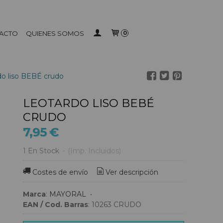
ACTO
QUIENES SOMOS
0
do liso BEBÉ crudo
LEOTARDO LISO BEBÉ
CRUDO
7,95 €
1 En Stock
-
(Imp. Incluidos)
Costes de envío
Ver descripción
Marca
:
MAYORAL
•
EAN / Cod. Barras
:
10263 CRUDO