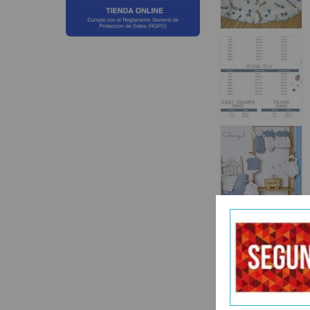
Categoría:
Vestido
vestido-hilo-corale