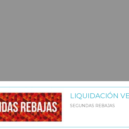
LIQUIDACIÓN V
SEGUNDAS REBAJAS
s
|
Tags:
ropa-bebe-juliana
juliana-ropa-bebe
vestido-juliana-ver
s
|
Comentarios