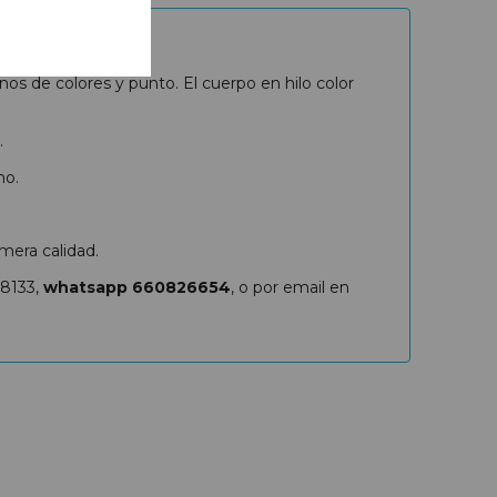
 de colores y punto. El cuerpo en hilo color
.
no.
mera calidad.
88133,
whatsapp 660826654
, o por email en