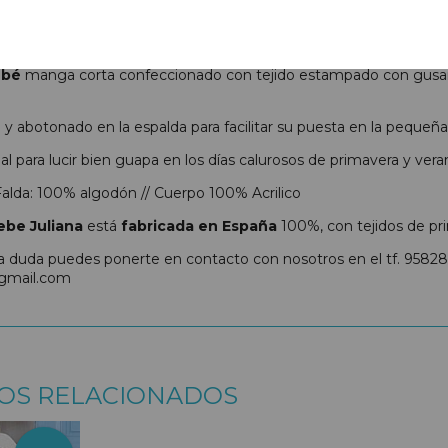
N
COSTES DE ENVÍO
ebé
manga corta confeccionado con tejido estampado con gusanos
y abotonado en la espalda para facilitar su puesta en la pequeña
l para lucir bien guapa en los días calurosos de primavera y vera
alda: 100% algodón // Cuerpo 100% Acrilico
ebe
Juliana
está
fabricada en España
100%, con tejidos de pri
na duda puedes ponerte en contacto con nosotros en el tf. 9582
gmail.com
OS RELACIONADOS