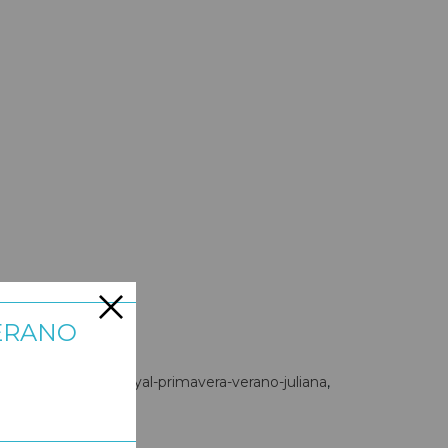
ERANO
ano
coleccion-cabanyal-primavera-verano-juliana