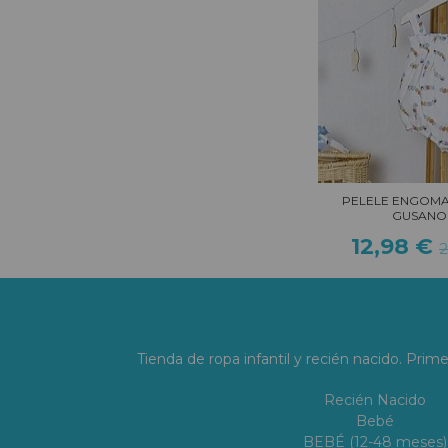
PELELE ENGOMA
GUSANO
12,98 €
2
Tienda de ropa infantil y recién nacido. Prim
Recién Nacido
Bebé
BEBÉ (12-48 meses)