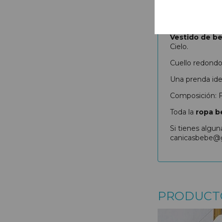
DESCRIPCIÓ
Vestido de b
Cielo.
Cuello redondo 
Una prenda idea
Composición: F
Toda la
ropa b
Si tienes algu
canicasbebe@
PRODUCT