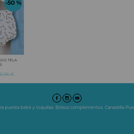
-50 %
DO TELA
S
5,95 €
era puesta bebé y toquillas. Bolsos complementos. Canastilla Pue