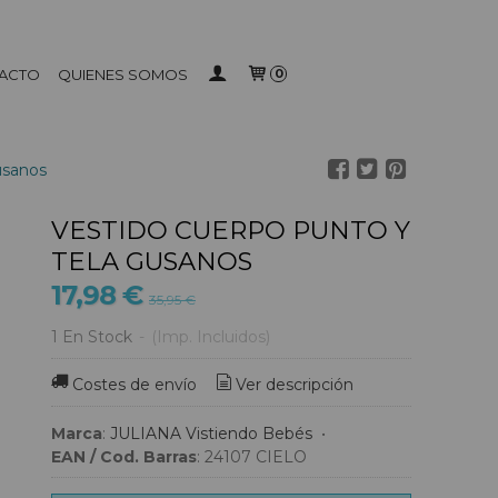
ACTO
QUIENES SOMOS
0
usanos
VESTIDO CUERPO PUNTO Y
TELA GUSANOS
17,98 €
35,95 €
1 En Stock
-
(Imp. Incluidos)
Costes de envío
Ver descripción
Marca
:
JULIANA Vistiendo Bebés
•
EAN / Cod. Barras
:
24107 CIELO