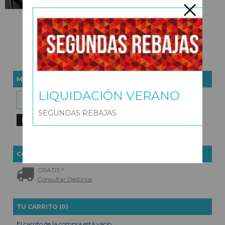
SACO SILLA POLIPIEL Y
ESTAMPADO BEBÉ
69,95 €
MARCAS
LIQUIDACIÓN VERANO
SEGUNDAS REBAJAS
COSTES DE ENVÍO
GRATIS *
Consultar Destinos
TU CARRITO (0)
El carrito de la compra está vacío