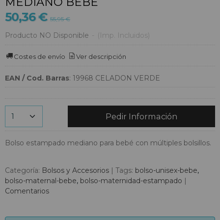
MEDIANO BEBÉ
50,36 €
55,95 €
Producto NO Disponible
-
(Imp. Incluidos)
Costes de envío
Ver descripción
EAN / Cod. Barras
:
19968 CELADON VERDE
Pedir Información
Bolso estampado mediano para bebé con múltiples bolsillos.
Categoría:
Bolsos y Accesorios
|
Tags:
bolso-unisex-bebe
bolso-maternal-bebe
bolso-maternidad-estampado
|
Comentarios