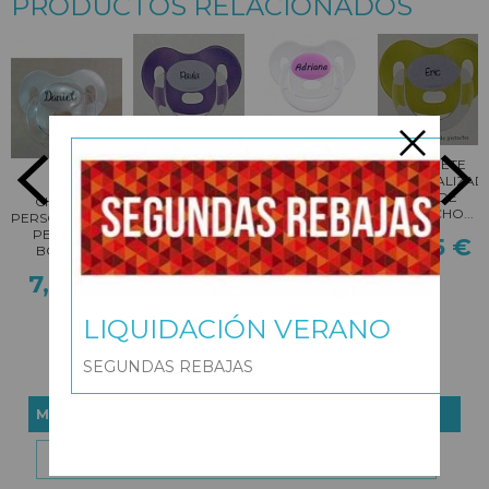
PRODUCTOS RELACIONADOS
CHUPETE
ERSONALIZADO
CHUPETE
CHUPETE
TRANSPARENTE...
PERSONALIZADO
PERSONALIZAD
7,95 €
MORADO
VERDE
CHUPETE
BOANN...
PISTACHO...
PERSONALIZADO
PERLADO
7,95 €
7,95 €
BOANN...
7,95 €
LIQUIDACIÓN VERANO
SEGUNDAS REBAJAS
MARCAS