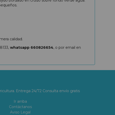
tejido bordado en crudo sobre fondo verde agua.
 pequeños.
mera calidad.
88133,
whatsapp 660826654
, o por email en
ricultura. Entrega 24/72 Consulta envío gratis
Ir arriba
Contáctanos
Aviso Legal