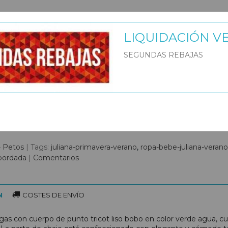
LIQUIDACIÓN V
SEGUNDAS REBAJAS
- Petos
|
Tags:
juliana-primavera-verano
ropa-bebe-juliana-verano
-bordada
|
Comentarios
N
COSTES DE ENVÍO
gas con cuerpo de punto tricot liso bobo en color verde agua, c