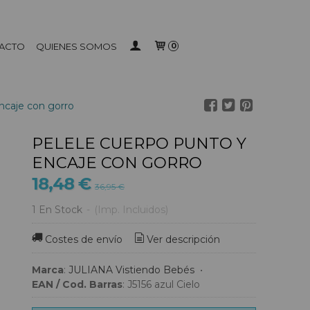
ACTO
QUIENES SOMOS
0
ncaje con gorro
PELELE CUERPO PUNTO Y
ENCAJE CON GORRO
18,48 €
36,95 €
1 En Stock
-
(Imp. Incluidos)
Costes de envío
Ver descripción
Marca
:
JULIANA Vistiendo Bebés
•
EAN / Cod. Barras
:
J5156 azul Cielo