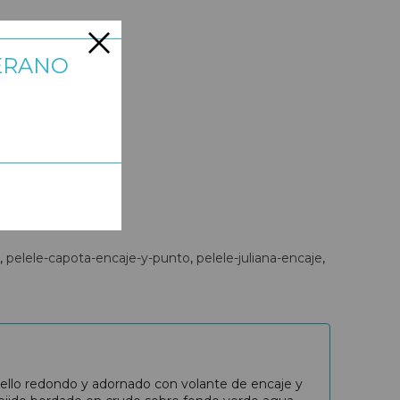
ERANO
pelele-capota-encaje-y-punto
pelele-juliana-encaje
uello redondo y adornado con volante de encaje y