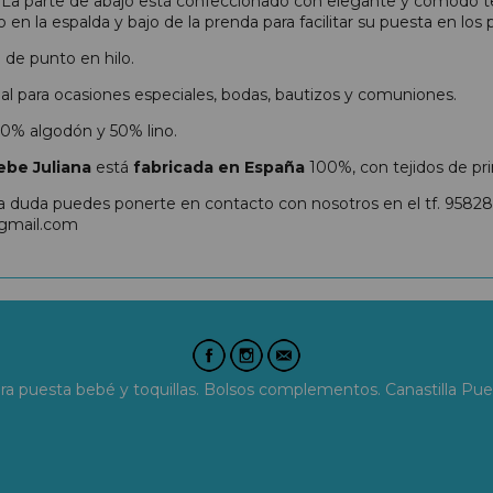
le. La parte de abajo está confeccionado con elegante y cómodo 
en la espalda y bajo de la prenda para facilitar su puesta en los
 de punto en hilo.
al para ocasiones especiales, bodas, bautizos y comuniones.
0% algodón y 50% lino.
ebe
Juliana
está
fabricada en España
100%, con tejidos de pri
na duda puedes ponerte en contacto con nosotros en el tf. 9582
gmail.com
era puesta bebé y toquillas. Bolsos complementos. Canastilla Pue