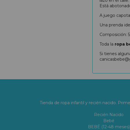
lazo en el tal
Está abotonado 
A juego capota
Una prenda ide
Composición: 5
Toda la
ropa b
Si tienes algu
canicasbebe@
Tienda de ropa infantil y recién nacido. Prim
Recién Nacido
Bebé
BEBÉ (12-48 meses)