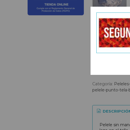
Categoría:
Peleles
pelele-punto-tela
DESCRIPCIÓ
Pelele sin man