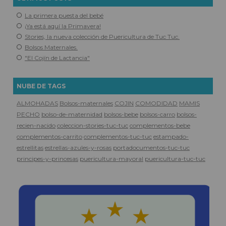
La primera puesta del bebé
¡Ya está aquí la Primavera!
Stories, la nueva colección de Puericultura de Tuc Tuc.
Bolsos Maternales.
"El Cojín de Lactancia"
NUBE DE TAGS
ALMOHADAS
Bolsos-maternales
COJIN
COMODIDAD
MAMIS
PECHO
bolso-de-maternidad
bolsos-bebe
bolsos-carro
bolsos-
recien-nacido
coleccion-stories-tuc-tuc
complementos-bebe
complementos-carrito
complementos-tuc-tuc
estampado-
estrellitas
estrellas-azules-y-rosas
portadocumentos-tuc-tuc
principes-y-princesas
puericultura-mayoral
puericultura-tuc-tuc