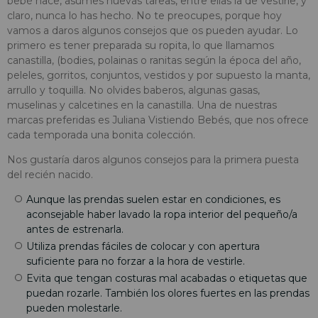
bebé nace, asumes nuevas tareas, entre ellas la de vestirle, y
claro, nunca lo has hecho. No te preocupes, porque hoy
vamos a daros algunos consejos que os pueden ayudar. Lo
primero es tener preparada su ropita, lo que llamamos
canastilla, (bodies, polainas o ranitas según la época del año,
peleles, gorritos, conjuntos, vestidos y por supuesto la manta,
arrullo y toquilla. No olvides baberos, algunas gasas,
muselinas y calcetines en la canastilla. Una de nuestras
marcas preferidas es Juliana Vistiendo Bebés, que nos ofrece
cada temporada una bonita colección.
Nos gustaría daros algunos consejos para la primera puesta
del recién nacido.
Aunque las prendas suelen estar en condiciones, es
aconsejable haber lavado la ropa interior del pequeño/a
antes de estrenarla.
Utiliza prendas fáciles de colocar y con apertura
suficiente para no forzar a la hora de vestirle.
Evita que tengan costuras mal acabadas o etiquetas que
puedan rozarle. También los olores fuertes en las prendas
pueden molestarle.