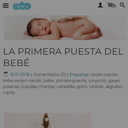
0
LA PRIMERA PUESTA DEL
BEBÉ
15-11-2018
|
Comentarios (0)
|
Etiquetas:
recien-nacido
,
bebe-recien-nacido
,
bebe
,
primera-puesta
,
conjunto
,
gasas
,
polainas
,
toquillas
,
mantas
,
canastilla
,
gorro
,
vestido
,
algodon
,
ropita