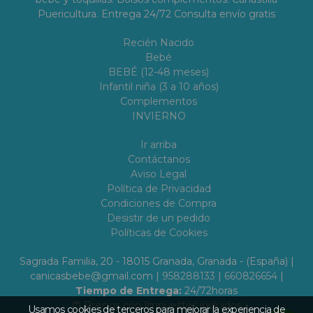
Puericultura. Entrega 24/72 Consulta envío gratis
Recién Nacido
Bebé
BEBÉ (12-48 meses)
Infantil niña (3 a 10 años)
Complementos
INVIERNO
Ir arriba
Contáctanos
Aviso Legal
Política de Privacidad
Condiciones de Compra
Desistir de un pedido
Políticas de Cookies
Sagrada Familia, 20 - 18015 Granada, Granada - (España) |
canicasbebe@gmail.com |
958288133
|
660826654
|
Tiempo de Entrega:
24/72horas
(*) Precios con Impuestos incluidos
Usamos cookies de terceros para mejorar la experiencia de